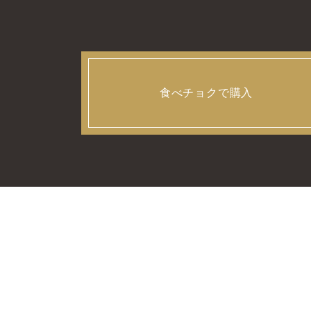
食べチョクで購入