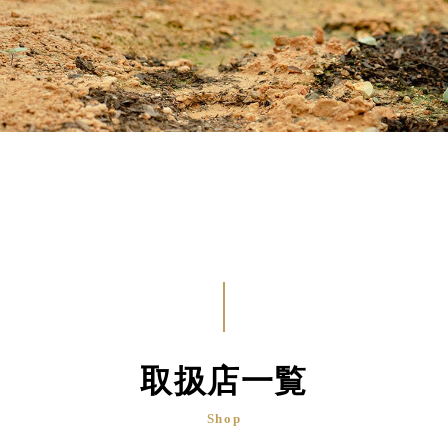
取扱店一覧