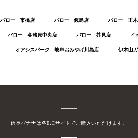
バロー 市橋店
バロー 鏡島店
バロー 正木
バロー 各務原中央店
バロー 芥見店
イ
オアシスパーク 岐阜おみやげ川島店
伊木山ガ
信長バナナは各E.Cサイトでご購入いただけます。