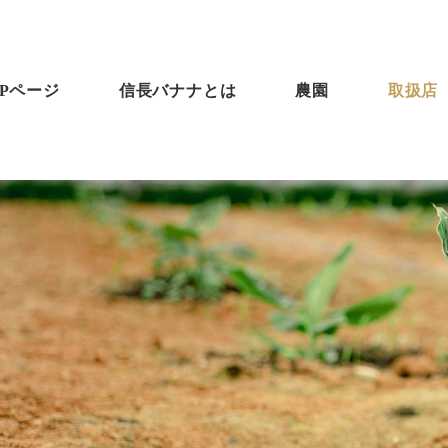
OPページ
信長バナナとは
農園
取扱店