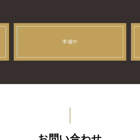
準備中
お問い合わせ